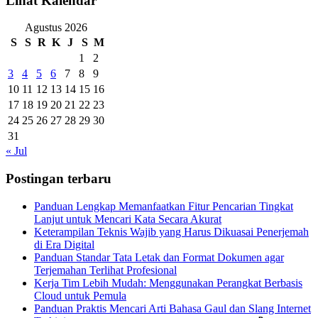
Lihat Kalendar
Agustus 2026
S
S
R
K
J
S
M
1
2
3
4
5
6
7
8
9
10
11
12
13
14
15
16
17
18
19
20
21
22
23
24
25
26
27
28
29
30
31
« Jul
Postingan terbaru
Panduan Lengkap Memanfaatkan Fitur Pencarian Tingkat
Lanjut untuk Mencari Kata Secara Akurat
Keterampilan Teknis Wajib yang Harus Dikuasai Penerjemah
di Era Digital
Panduan Standar Tata Letak dan Format Dokumen agar
Terjemahan Terlihat Profesional
Kerja Tim Lebih Mudah: Menggunakan Perangkat Berbasis
Cloud untuk Pemula
Panduan Praktis Mencari Arti Bahasa Gaul dan Slang Internet