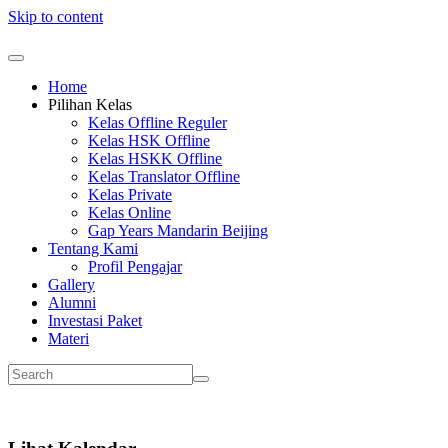
Skip to content
Home
Pilihan Kelas
Kelas Offline Reguler
Kelas HSK Offline
Kelas HSKK Offline
Kelas Translator Offline
Kelas Private
Kelas Online
Gap Years Mandarin Beijing
Tentang Kami
Profil Pengajar
Gallery
Alumni
Investasi Paket
Materi