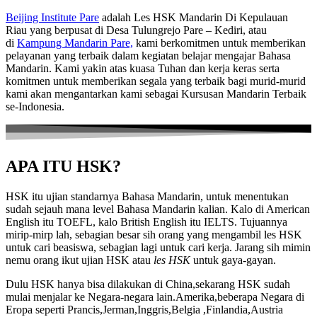
Beijing Institute Pare
adalah Les HSK Mandarin Di Kepulauan
Riau yang berpusat di Desa Tulungrejo Pare – Kediri, atau
di
Kampung Mandarin Pare,
kami berkomitmen untuk memberikan
pelayanan yang terbaik dalam kegiatan belajar mengajar Bahasa
Mandarin. Kami yakin atas kuasa Tuhan dan kerja keras serta
komitmen untuk memberikan segala yang terbaik bagi murid-murid
kami akan mengantarkan kami sebagai Kursusan Mandarin Terbaik
se-Indonesia.
APA ITU HSK?
HSK itu ujian standarnya Bahasa Mandarin, untuk menentukan
sudah sejauh mana level Bahasa Mandarin kalian. Kalo di American
English itu TOEFL, kalo British English itu IELTS. Tujuannya
mirip-mirp lah, sebagian besar sih orang yang mengambil les HSK
untuk cari beasiswa, sebagian lagi untuk cari kerja. Jarang sih mimin
nemu orang ikut ujian HSK atau
les HSK
untuk gaya-gayan.
Dulu HSK hanya bisa dilakukan di China,sekarang HSK sudah
mulai menjalar ke Negara-negara lain.Amerika,beberapa Negara di
Eropa seperti Prancis,Jerman,Inggris,Belgia ,Finlandia,Austria