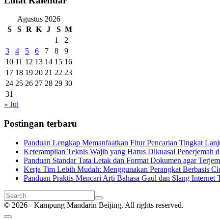
Lihat Kalendar
Agustus 2026
S
S
R
K
J
S
M
1
2
3
4
5
6
7
8
9
10
11
12
13
14
15
16
17
18
19
20
21
22
23
24
25
26
27
28
29
30
31
« Jul
Postingan terbaru
Panduan Lengkap Memanfaatkan Fitur Pencarian Tingkat Lanju
Keterampilan Teknis Wajib yang Harus Dikuasai Penerjemah di
Panduan Standar Tata Letak dan Format Dokumen agar Terjema
Kerja Tim Lebih Mudah: Menggunakan Perangkat Berbasis Cl
Panduan Praktis Mencari Arti Bahasa Gaul dan Slang Internet T
© 2026 - Kampung Mandarin Beijing. All rights reserved.