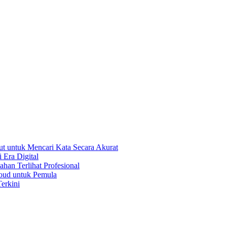
t untuk Mencari Kata Secara Akurat
 Era Digital
han Terlihat Profesional
oud untuk Pemula
erkini