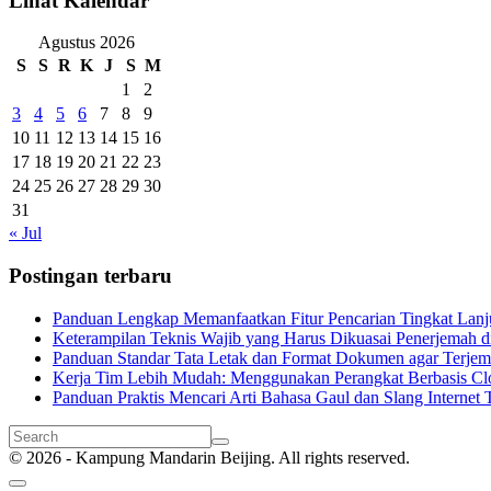
Lihat Kalendar
Agustus 2026
S
S
R
K
J
S
M
1
2
3
4
5
6
7
8
9
10
11
12
13
14
15
16
17
18
19
20
21
22
23
24
25
26
27
28
29
30
31
« Jul
Postingan terbaru
Panduan Lengkap Memanfaatkan Fitur Pencarian Tingkat Lanju
Keterampilan Teknis Wajib yang Harus Dikuasai Penerjemah di
Panduan Standar Tata Letak dan Format Dokumen agar Terjema
Kerja Tim Lebih Mudah: Menggunakan Perangkat Berbasis Cl
Panduan Praktis Mencari Arti Bahasa Gaul dan Slang Internet T
© 2026 - Kampung Mandarin Beijing. All rights reserved.