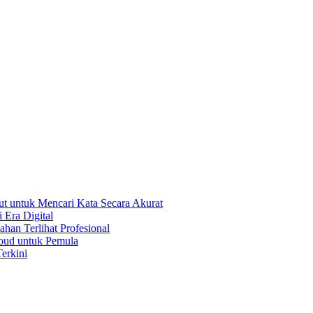
t untuk Mencari Kata Secara Akurat
 Era Digital
han Terlihat Profesional
oud untuk Pemula
erkini