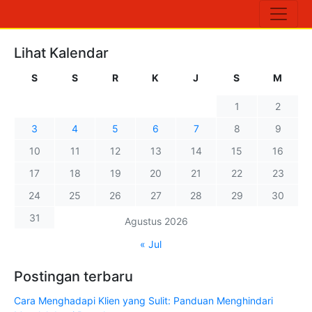
Lihat Kalendar
S
S
R
K
J
S
M
1
2
3
4
5
6
7
8
9
10
11
12
13
14
15
16
17
18
19
20
21
22
23
24
25
26
27
28
29
30
31
Agustus 2026
« Jul
Postingan terbaru
Cara Menghadapi Klien yang Sulit: Panduan Menghindari