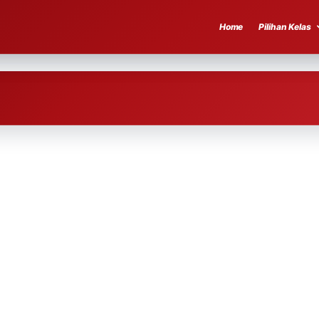
Home
Pilihan Kelas