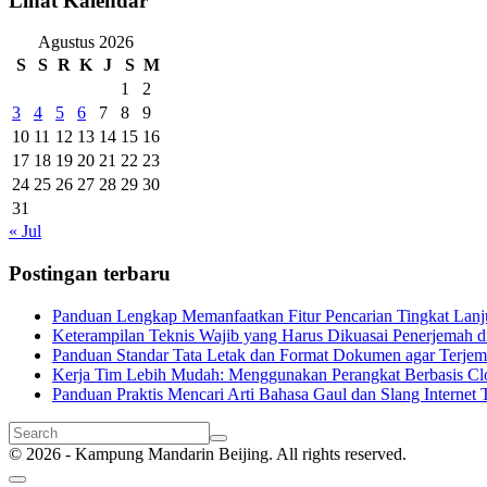
Lihat Kalendar
Agustus 2026
S
S
R
K
J
S
M
1
2
3
4
5
6
7
8
9
10
11
12
13
14
15
16
17
18
19
20
21
22
23
24
25
26
27
28
29
30
31
« Jul
Postingan terbaru
Panduan Lengkap Memanfaatkan Fitur Pencarian Tingkat Lanju
Keterampilan Teknis Wajib yang Harus Dikuasai Penerjemah di
Panduan Standar Tata Letak dan Format Dokumen agar Terjema
Kerja Tim Lebih Mudah: Menggunakan Perangkat Berbasis Cl
Panduan Praktis Mencari Arti Bahasa Gaul dan Slang Internet T
© 2026 - Kampung Mandarin Beijing. All rights reserved.