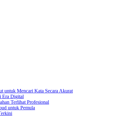
t untuk Mencari Kata Secara Akurat
 Era Digital
han Terlihat Profesional
oud untuk Pemula
erkini