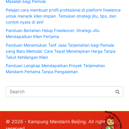
Masalah bagi Pemula
Pelajari cara membuat profil profesional di platform freelance
untuk menarik klien impian. Temukan strategi jitu, tips, dan
contoh nyata di sini!
Panduan Bertahan Hidup Freelancer: Strategi Jitu
Mendapatkan Klien Pertama
Panduan Menentukan Tarif Jasa Terjemahan bagi Pemula
yang Baru Memulai: Cara Tepat Menetapkan Harga Tanpa
Takut Kehilangan Klien
Panduan Lengkap Mendapatkan Proyek Terjemahan
Mandarin Pertama Tanpa Pengalaman
© 2026 - Kampung Mandarin Beijing. All rights
reserved.