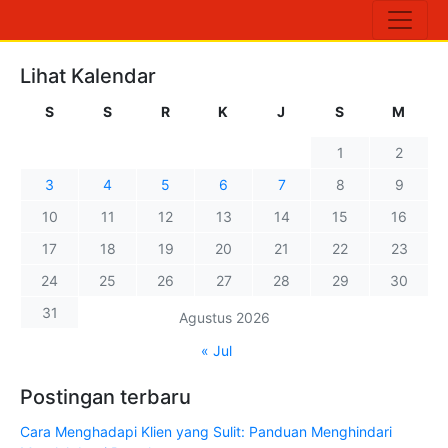
Lihat Kalendar
S
S
R
K
J
S
M
1
2
3
4
5
6
7
8
9
10
11
12
13
14
15
16
17
18
19
20
21
22
23
24
25
26
27
28
29
30
31
Agustus 2026
« Jul
Postingan terbaru
Cara Menghadapi Klien yang Sulit: Panduan Menghindari