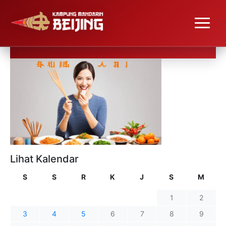
Lihat Kalendar
S
S
R
K
J
S
M
1
2
3
4
5
6
7
8
9