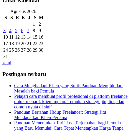
Lihat Kalendar
Agustus 2026
S
S
R
K
J
S
M
1
2
3
4
5
6
7
8
9
10
11
12
13
14
15
16
17
18
19
20
21
22
23
24
25
26
27
28
29
30
31
« Jul
Postingan terbaru
Cara Menghadapi Klien yang Sulit: Panduan Menghindari
Masalah bagi Pemula
Pelajari cara membuat profil profesional di platform freelance
untuk menarik klien impian. Temukan strategi jitu, tips, dan
contoh nyata di sini!
Panduan Bertahan Hidup Freelancer: Strategi Jitu
Mendapatkan Klien Pertama
Panduan Menentukan Tarif Jasa Terjemahan bagi Pemula
yang Baru Memulai: Cara Tepat Menetapkan Harga Tanpa