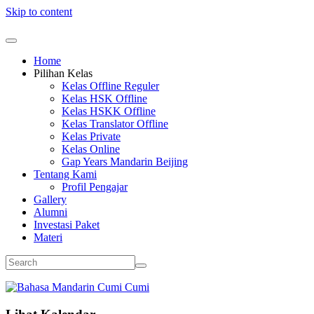
Skip to content
Home
Pilihan Kelas
Kelas Offline Reguler
Kelas HSK Offline
Kelas HSKK Offline
Kelas Translator Offline
Kelas Private
Kelas Online
Gap Years Mandarin Beijing
Tentang Kami
Profil Pengajar
Gallery
Alumni
Investasi Paket
Materi