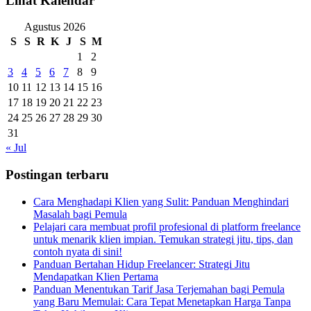
Lihat Kalendar
Agustus 2026
S
S
R
K
J
S
M
1
2
3
4
5
6
7
8
9
10
11
12
13
14
15
16
17
18
19
20
21
22
23
24
25
26
27
28
29
30
31
« Jul
Postingan terbaru
Cara Menghadapi Klien yang Sulit: Panduan Menghindari
Masalah bagi Pemula
Pelajari cara membuat profil profesional di platform freelance
untuk menarik klien impian. Temukan strategi jitu, tips, dan
contoh nyata di sini!
Panduan Bertahan Hidup Freelancer: Strategi Jitu
Mendapatkan Klien Pertama
Panduan Menentukan Tarif Jasa Terjemahan bagi Pemula
yang Baru Memulai: Cara Tepat Menetapkan Harga Tanpa