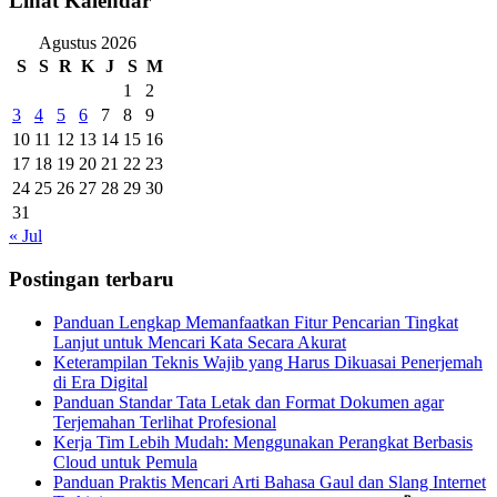
Lihat Kalendar
Agustus 2026
S
S
R
K
J
S
M
1
2
3
4
5
6
7
8
9
10
11
12
13
14
15
16
17
18
19
20
21
22
23
24
25
26
27
28
29
30
31
« Jul
Postingan terbaru
Panduan Lengkap Memanfaatkan Fitur Pencarian Tingkat
Lanjut untuk Mencari Kata Secara Akurat
Keterampilan Teknis Wajib yang Harus Dikuasai Penerjemah
di Era Digital
Panduan Standar Tata Letak dan Format Dokumen agar
Terjemahan Terlihat Profesional
Kerja Tim Lebih Mudah: Menggunakan Perangkat Berbasis
Cloud untuk Pemula
Panduan Praktis Mencari Arti Bahasa Gaul dan Slang Internet