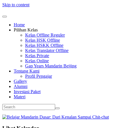
Skip to content
Home
Pilihan Kelas
Kelas Offline Reguler
Kelas HSK Offline
Kelas HSKK Offline
Kelas Translator Offline
Kelas Private
Kelas Online
Gap Years Mandarin Beijing
Tentang Kami
Profil Pengajar
Gallery
Alumni
Investasi Paket
Materi