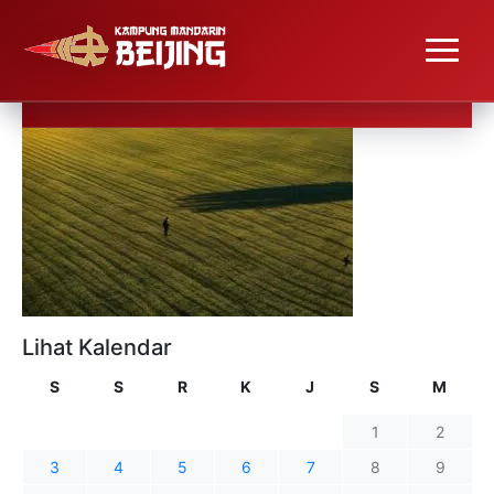
Lihat Kalendar
S
S
R
K
J
S
M
1
2
3
4
5
6
7
8
9