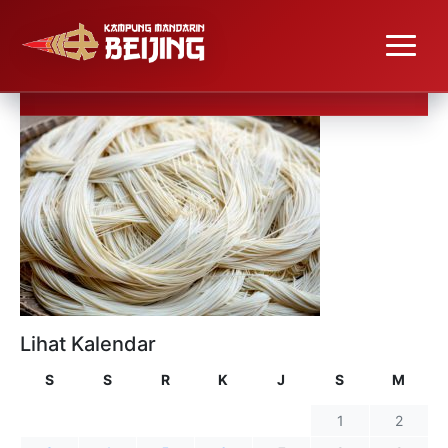
Lihat Kalendar
S
S
R
K
J
S
M
1
2