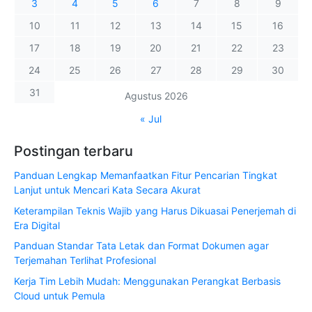
3
4
5
6
7
8
9
10
11
12
13
14
15
16
17
18
19
20
21
22
23
24
25
26
27
28
29
30
31
Agustus 2026
« Jul
Postingan terbaru
Panduan Lengkap Memanfaatkan Fitur Pencarian Tingkat
Lanjut untuk Mencari Kata Secara Akurat
Keterampilan Teknis Wajib yang Harus Dikuasai Penerjemah di
Era Digital
Panduan Standar Tata Letak dan Format Dokumen agar
Terjemahan Terlihat Profesional
Kerja Tim Lebih Mudah: Menggunakan Perangkat Berbasis
Cloud untuk Pemula