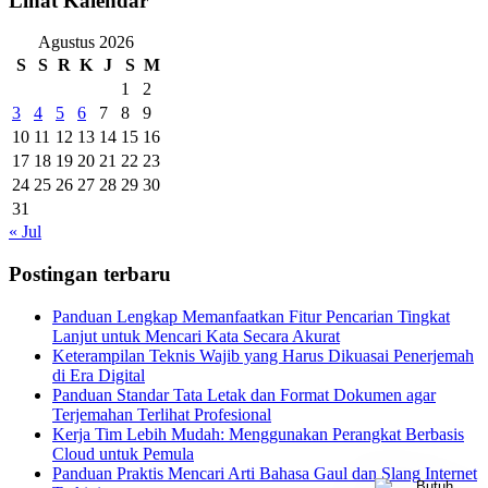
Lihat Kalendar
Agustus 2026
S
S
R
K
J
S
M
1
2
3
4
5
6
7
8
9
10
11
12
13
14
15
16
17
18
19
20
21
22
23
24
25
26
27
28
29
30
31
« Jul
Postingan terbaru
Panduan Lengkap Memanfaatkan Fitur Pencarian Tingkat
Lanjut untuk Mencari Kata Secara Akurat
Keterampilan Teknis Wajib yang Harus Dikuasai Penerjemah
di Era Digital
Panduan Standar Tata Letak dan Format Dokumen agar
Terjemahan Terlihat Profesional
Kerja Tim Lebih Mudah: Menggunakan Perangkat Berbasis
Cloud untuk Pemula
Panduan Praktis Mencari Arti Bahasa Gaul dan Slang Internet