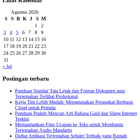
Lihat Kalendar
Agustus 2026
S
S
R
K
J
S
M
1
2
3
4
5
6
7
8
9
10
11
12
13
14
15
16
17
18
19
20
21
22
23
24
25
26
27
28
29
30
31
« Jul
Postingan terbaru
Panduan Standar Tata Letak dan Format Dokumen agar
Terjemahan Terlihat Profesional
Kerja Tim Lebih Mudah: Menggunakan Perangkat Berbasis
Cloud untuk Pemula
Panduan Praktis Mencari Arti Bahasa Gaul dan Slang Internet
Terkini
Memanfaatkan Fitur Ucapan ke Teks untuk Membantu
Terjemahan Audio Mandarin
Daftar Aplikasi Terjemahan Seluler Terbaik yang Ramah