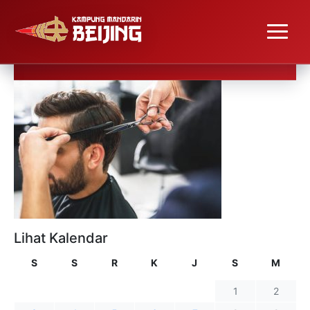
Lihat Kalendar
S
S
R
K
J
S
M
1
2