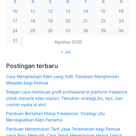
3
4
5
6
7
8
9
10
11
12
13
14
15
16
17
18
19
20
21
22
23
24
25
26
27
28
29
30
31
Agustus 2026
« Jul
Postingan terbaru
Cara Menghadapi Klien yang Sulit: Panduan Menghindari
Masalah bagi Pemula
Pelajari cara membuat profil profesional di platform freelance
untuk menarik klien impian. Temukan strategi jitu, tips, dan
contoh nyata di sini!
Panduan Bertahan Hidup Freelancer: Strategi Jitu
Mendapatkan Klien Pertama
Panduan Menentukan Tarif Jasa Terjemahan bagi Pemula
yang Baru Memulai: Cara Tepat Menetapkan Harga Tanpa