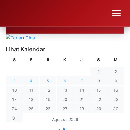
Lihat Kalendar
S
S
R
K
J
S
M
1
2
3
4
5
6
7
8
9
10
11
12
13
14
15
16
17
18
19
20
21
22
23
24
25
26
27
28
29
30
31
Agustus 2026
« Jul