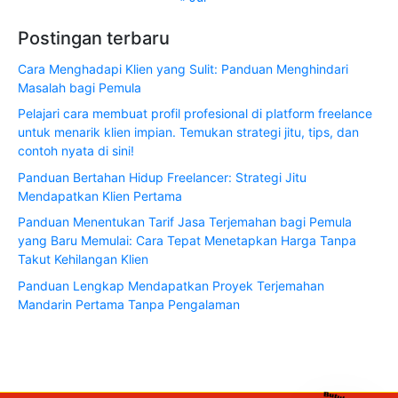
Postingan terbaru
Cara Menghadapi Klien yang Sulit: Panduan Menghindari
Masalah bagi Pemula
Pelajari cara membuat profil profesional di platform freelance
untuk menarik klien impian. Temukan strategi jitu, tips, dan
contoh nyata di sini!
Panduan Bertahan Hidup Freelancer: Strategi Jitu
Mendapatkan Klien Pertama
Panduan Menentukan Tarif Jasa Terjemahan bagi Pemula
yang Baru Memulai: Cara Tepat Menetapkan Harga Tanpa
Takut Kehilangan Klien
Panduan Lengkap Mendapatkan Proyek Terjemahan
Mandarin Pertama Tanpa Pengalaman