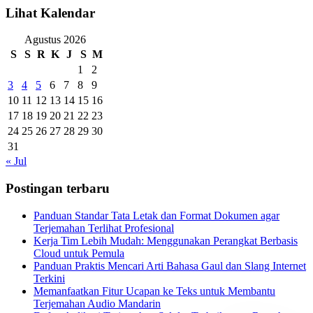
Lihat Kalendar
Agustus 2026
S
S
R
K
J
S
M
1
2
3
4
5
6
7
8
9
10
11
12
13
14
15
16
17
18
19
20
21
22
23
24
25
26
27
28
29
30
31
« Jul
Postingan terbaru
Panduan Standar Tata Letak dan Format Dokumen agar
Terjemahan Terlihat Profesional
Kerja Tim Lebih Mudah: Menggunakan Perangkat Berbasis
Cloud untuk Pemula
Panduan Praktis Mencari Arti Bahasa Gaul dan Slang Internet
Terkini
Memanfaatkan Fitur Ucapan ke Teks untuk Membantu
Terjemahan Audio Mandarin