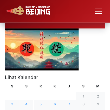
Lihat Kalendar
S
S
R
K
J
S
M
1
2
3
4
5
6
7
8
9