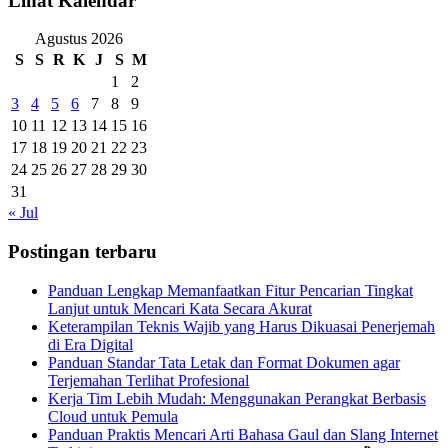
Lihat Kalendar
Agustus 2026
S
S
R
K
J
S
M
1
2
3
4
5
6
7
8
9
10
11
12
13
14
15
16
17
18
19
20
21
22
23
24
25
26
27
28
29
30
31
« Jul
Postingan terbaru
Panduan Lengkap Memanfaatkan Fitur Pencarian Tingkat
Lanjut untuk Mencari Kata Secara Akurat
Keterampilan Teknis Wajib yang Harus Dikuasai Penerjemah
di Era Digital
Panduan Standar Tata Letak dan Format Dokumen agar
Terjemahan Terlihat Profesional
Kerja Tim Lebih Mudah: Menggunakan Perangkat Berbasis
Cloud untuk Pemula
Panduan Praktis Mencari Arti Bahasa Gaul dan Slang Internet