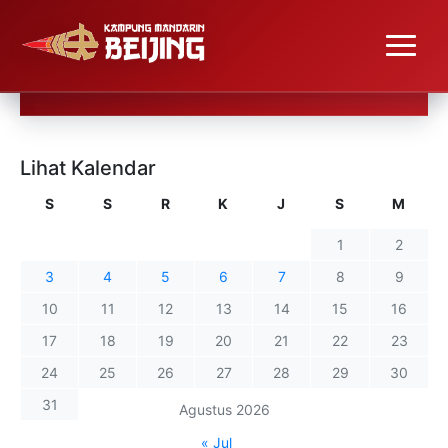
Lihat Kalendar
S
S
R
K
J
S
M
1
2
3
4
5
6
7
8
9
10
11
12
13
14
15
16
17
18
19
20
21
22
23
24
25
26
27
28
29
30
31
Agustus 2026
« Jul