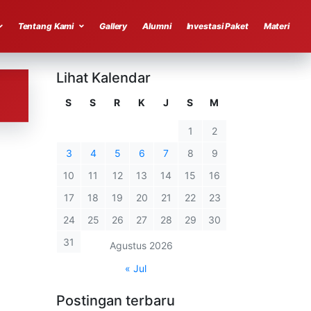
Tentang Kami
Gallery
Alumni
Investasi Paket
Materi
Lihat Kalendar
S
S
R
K
J
S
M
1
2
3
4
5
6
7
8
9
10
11
12
13
14
15
16
17
18
19
20
21
22
23
24
25
26
27
28
29
30
31
Agustus 2026
« Jul
Postingan terbaru