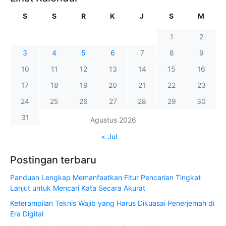
S
S
R
K
J
S
M
1
2
3
4
5
6
7
8
9
10
11
12
13
14
15
16
17
18
19
20
21
22
23
24
25
26
27
28
29
30
31
Agustus 2026
« Jul
Postingan terbaru
Panduan Lengkap Memanfaatkan Fitur Pencarian Tingkat
Lanjut untuk Mencari Kata Secara Akurat
Keterampilan Teknis Wajib yang Harus Dikuasai Penerjemah di
Era Digital