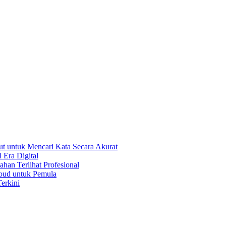
t untuk Mencari Kata Secara Akurat
 Era Digital
han Terlihat Profesional
oud untuk Pemula
erkini