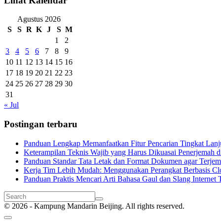
Lihat Kalendar
Agustus 2026
S
S
R
K
J
S
M
1
2
3
4
5
6
7
8
9
10
11
12
13
14
15
16
17
18
19
20
21
22
23
24
25
26
27
28
29
30
31
« Jul
Postingan terbaru
Panduan Lengkap Memanfaatkan Fitur Pencarian Tingkat Lanju
Keterampilan Teknis Wajib yang Harus Dikuasai Penerjemah di
Panduan Standar Tata Letak dan Format Dokumen agar Terjema
Kerja Tim Lebih Mudah: Menggunakan Perangkat Berbasis Cl
Panduan Praktis Mencari Arti Bahasa Gaul dan Slang Internet T
© 2026 - Kampung Mandarin Beijing. All rights reserved.