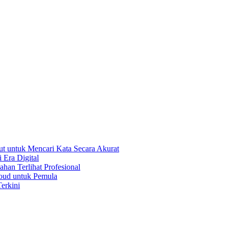
t untuk Mencari Kata Secara Akurat
 Era Digital
han Terlihat Profesional
oud untuk Pemula
erkini