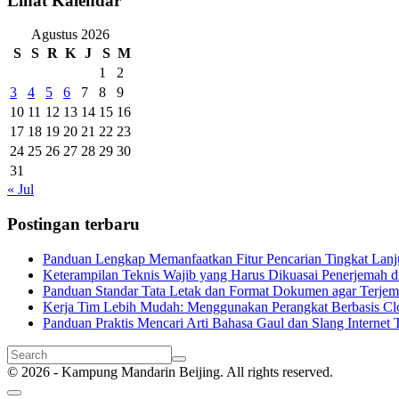
Lihat Kalendar
Agustus 2026
S
S
R
K
J
S
M
1
2
3
4
5
6
7
8
9
10
11
12
13
14
15
16
17
18
19
20
21
22
23
24
25
26
27
28
29
30
31
« Jul
Postingan terbaru
Panduan Lengkap Memanfaatkan Fitur Pencarian Tingkat Lanju
Keterampilan Teknis Wajib yang Harus Dikuasai Penerjemah di
Panduan Standar Tata Letak dan Format Dokumen agar Terjema
Kerja Tim Lebih Mudah: Menggunakan Perangkat Berbasis Cl
Panduan Praktis Mencari Arti Bahasa Gaul dan Slang Internet T
© 2026 - Kampung Mandarin Beijing. All rights reserved.