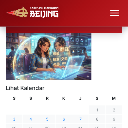
Lihat Kalendar
S
S
R
K
J
S
M
1
2
3
4
5
6
7
8
9