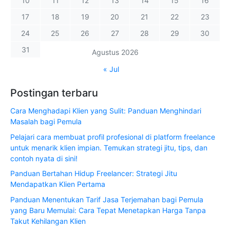
10
11
12
13
14
15
16
17
18
19
20
21
22
23
24
25
26
27
28
29
30
31
Agustus 2026
« Jul
Postingan terbaru
Cara Menghadapi Klien yang Sulit: Panduan Menghindari
Masalah bagi Pemula
Pelajari cara membuat profil profesional di platform freelance
untuk menarik klien impian. Temukan strategi jitu, tips, dan
contoh nyata di sini!
Panduan Bertahan Hidup Freelancer: Strategi Jitu
Mendapatkan Klien Pertama
Panduan Menentukan Tarif Jasa Terjemahan bagi Pemula
yang Baru Memulai: Cara Tepat Menetapkan Harga Tanpa
Takut Kehilangan Klien