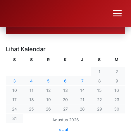
Lihat Kalendar
S
S
R
K
J
S
M
1
2
3
4
5
6
7
8
9
10
11
12
13
14
15
16
17
18
19
20
21
22
23
24
25
26
27
28
29
30
31
Agustus 2026
« Jul