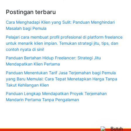
Postingan terbaru
Cara Menghadapi Klien yang Sulit: Panduan Menghindari
Masalah bagi Pemula
Pelajari cara membuat profil profesional di platform freelance
untuk menarik klien impian. Temukan strategi jitu, tips, dan
contoh nyata di sini!
Panduan Bertahan Hidup Freelancer: Strategi Jitu
Mendapatkan Klien Pertama
Panduan Menentukan Tarif Jasa Terjemahan bagi Pemula
yang Baru Memulai: Cara Tepat Menetapkan Harga Tanpa
Takut Kehilangan Klien
Panduan Lengkap Mendapatkan Proyek Terjemahan
Mandarin Pertama Tanpa Pengalaman