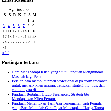
Lihat Kalendar
Agustus 2026
S
S
R
K
J
S
M
1
2
3
4
5
6
7
8
9
10
11
12
13
14
15
16
17
18
19
20
21
22
23
24
25
26
27
28
29
30
31
« Jul
Postingan terbaru
Cara Menghadapi Klien yang Sulit: Panduan Menghindari
Masalah bagi Pemula
Pelajari cara membuat profil profesional di platform freelance
untuk menarik klien impian. Temukan strategi jitu, tips, dan
contoh nyata di sini!
Panduan Bertahan Hidup Freelancer: Strategi Jitu
Mendapatkan Klien Pertama
Panduan Menentukan Tarif Jasa Terjemahan bagi Pemula
yang Baru Memulai: Cara Tepat Menetapkan Harga Tanpa