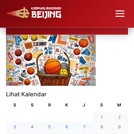
Lihat Kalendar
S
S
R
K
J
S
M
1
2
3
4
5
6
7
8
9