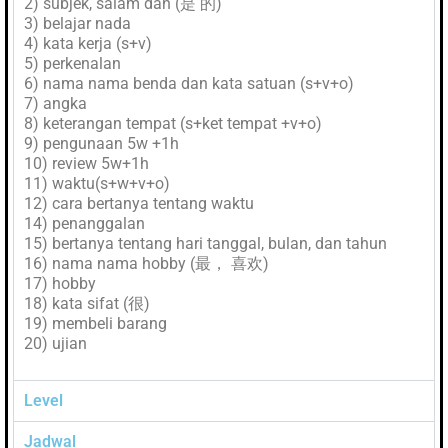
2) subjek, salam dan (是 的)
3) belajar nada
4) kata kerja (s+v)
5) perkenalan
6) nama nama benda dan kata satuan (s+v+o)
7) angka
8) keterangan tempat (s+ket tempat +v+o)
9) pengunaan 5w +1h
10) review 5w+1h
11) waktu(s+w+v+o)
12) cara bertanya tentang waktu
14) penanggalan
15) bertanya tentang hari tanggal, bulan, dan tahun
16) nama nama hobby (最， 喜欢)
17) hobby
18) kata sifat (很)
19) membeli barang
20) ujian
Level
Jadwal