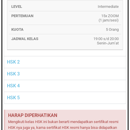
LEVEL
PERTEMUAN
KUOTA
JADWAL
Intermediate
15x ZOOM
(1 jam/sesi)
5 Orang
19:00 s/d 20:00
Senin-Jum’at
HSK 2
HSK 3
HSK 4
HSK 5
HARAP DIPERHATIKAN
Mengikuti kelas HSK ini bukan berarti mendapatkan sertifikat resmi
HSK nya juga ya, karna sertifikat HSK resmi hanya bisa didapatkan