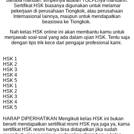
bahasa mandari. simpelnya adalah TOEFLnya mandarin.
Sertifikat HSK biasanya digunakan untuk melamar
pekerjaan di perusahaan Tiongkok, atau perusahaan
Internasional lainnya, maupun untuk mendapatkan
beasiswa ke Tiongkok.
Nah kelas HSK online ini akan membantu kamu untuk
menjawab soal-soal yang ada dalam ujian HSK. Tentu saja
dengan tips trik kece dari pengajar profesional kami.
HSK 1
HSK 2
HSK 3
HSK 4
HSK 5
HSK 1
HSK 2
HSK 3
HSK 4
HSK 5
HARAP DIPERHATIKAN
Mengikuti kelas HSK ini bukan
berarti mendapatkan sertifikat resmi HSK nya juga ya, karna
sertifikat HSK resmi hanya bisa didapatkan jika sudah