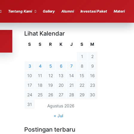
Tentang Kami
Gallery
Alumni
Investasi Paket
Materi
Lihat Kalendar
S
S
R
K
J
S
M
1
2
3
4
5
6
7
8
9
10
11
12
13
14
15
16
17
18
19
20
21
22
23
24
25
26
27
28
29
30
31
Agustus 2026
« Jul
Postingan terbaru