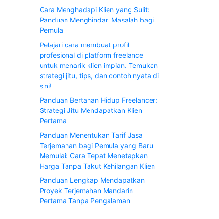
Cara Menghadapi Klien yang Sulit:
Panduan Menghindari Masalah bagi
Pemula
Pelajari cara membuat profil
profesional di platform freelance
untuk menarik klien impian. Temukan
strategi jitu, tips, dan contoh nyata di
sini!
Panduan Bertahan Hidup Freelancer:
Strategi Jitu Mendapatkan Klien
Pertama
Panduan Menentukan Tarif Jasa
Terjemahan bagi Pemula yang Baru
Memulai: Cara Tepat Menetapkan
Harga Tanpa Takut Kehilangan Klien
Panduan Lengkap Mendapatkan
Proyek Terjemahan Mandarin
Pertama Tanpa Pengalaman