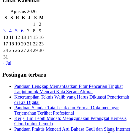
Lihat Kalendar
Agustus 2026
S
S
R
K
J
S
M
1
2
3
4
5
6
7
8
9
10
11
12
13
14
15
16
17
18
19
20
21
22
23
24
25
26
27
28
29
30
31
« Jul
Postingan terbaru
Panduan Lengkap Memanfaatkan Fitur Pencarian Tingkat
Lanjut untuk Mencari Kata Secara Akurat
Keterampilan Teknis Wajib yang Harus Dikuasai Penerjemah
di Era Digital
Panduan Standar Tata Letak dan Format Dokumen agar
Terjemahan Terlihat Profesional
Kerja Tim Lebih Mudah: Menggunakan Perangkat Berbasis
Cloud untuk Pemula
Panduan Praktis Mencari Arti Bahasa Gaul dan Slang Internet