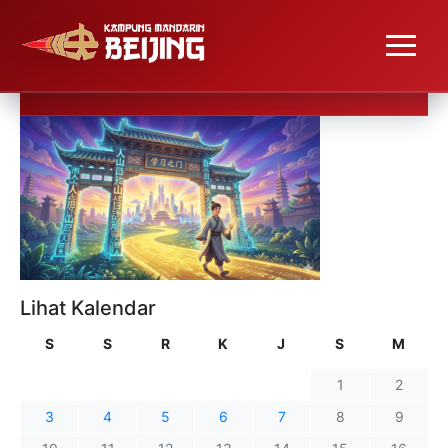
Lihat Kalendar
S
S
R
K
J
S
M
1
2
3
4
5
6
7
8
9