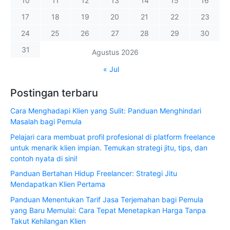
10
11
12
13
14
15
16
17
18
19
20
21
22
23
24
25
26
27
28
29
30
31
Agustus 2026
« Jul
Postingan terbaru
Cara Menghadapi Klien yang Sulit: Panduan Menghindari
Masalah bagi Pemula
Pelajari cara membuat profil profesional di platform freelance
untuk menarik klien impian. Temukan strategi jitu, tips, dan
contoh nyata di sini!
Panduan Bertahan Hidup Freelancer: Strategi Jitu
Mendapatkan Klien Pertama
Panduan Menentukan Tarif Jasa Terjemahan bagi Pemula
yang Baru Memulai: Cara Tepat Menetapkan Harga Tanpa
Takut Kehilangan Klien