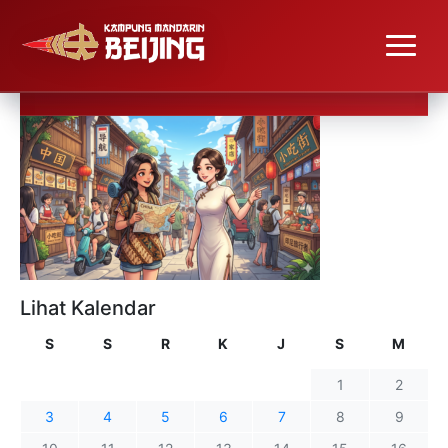
Lihat Kalendar
S
S
R
K
J
S
M
1
2
3
4
5
6
7
8
9