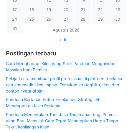
10
11
12
13
14
15
16
17
18
19
20
21
22
23
24
25
26
27
28
29
30
31
Agustus 2026
« Jul
Postingan terbaru
Cara Menghadapi Klien yang Sulit: Panduan Menghindari
Masalah bagi Pemula
Pelajari cara membuat profil profesional di platform freelance
untuk menarik klien impian. Temukan strategi jitu, tips, dan
contoh nyata di sini!
Panduan Bertahan Hidup Freelancer: Strategi Jitu
Mendapatkan Klien Pertama
Panduan Menentukan Tarif Jasa Terjemahan bagi Pemula
yang Baru Memulai: Cara Tepat Menetapkan Harga Tanpa
Takut Kehilangan Klien