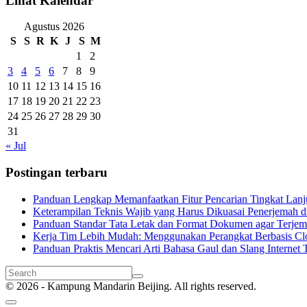
Lihat Kalendar
Agustus 2026
S
S
R
K
J
S
M
1
2
3
4
5
6
7
8
9
10
11
12
13
14
15
16
17
18
19
20
21
22
23
24
25
26
27
28
29
30
31
« Jul
Postingan terbaru
Panduan Lengkap Memanfaatkan Fitur Pencarian Tingkat Lanju
Keterampilan Teknis Wajib yang Harus Dikuasai Penerjemah di
Panduan Standar Tata Letak dan Format Dokumen agar Terjema
Kerja Tim Lebih Mudah: Menggunakan Perangkat Berbasis Cl
Panduan Praktis Mencari Arti Bahasa Gaul dan Slang Internet T
© 2026 - Kampung Mandarin Beijing. All rights reserved.