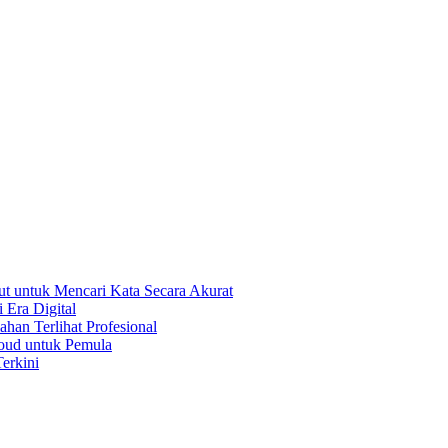
t untuk Mencari Kata Secara Akurat
 Era Digital
han Terlihat Profesional
oud untuk Pemula
erkini