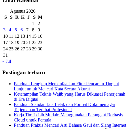
Lihat Kalendar
Agustus 2026
S
S
R
K
J
S
M
1
2
3
4
5
6
7
8
9
10
11
12
13
14
15
16
17
18
19
20
21
22
23
24
25
26
27
28
29
30
31
« Jul
Postingan terbaru
Panduan Lengkap Memanfaatkan Fitur Pencarian Tingkat
Lanjut untuk Mencari Kata Secara Akurat
Keterampilan Teknis Wajib yang Harus Dikuasai Penerjemah
di Era Digital
Panduan Standar Tata Letak dan Format Dokumen agar
Terjemahan Terlihat Profesional
Kerja Tim Lebih Mudah: Menggunakan Perangkat Berbasis
Cloud untuk Pemula
Panduan Praktis Mencari Arti Bahasa Gaul dan Slang Internet