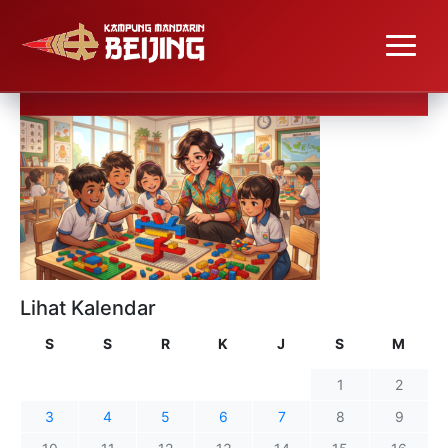
Lihat Kalendar
S
S
R
K
J
S
M
1
2
3
4
5
6
7
8
9