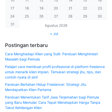
10
11
12
13
14
15
16
17
18
19
20
21
22
23
24
25
26
27
28
29
30
31
Agustus 2026
« Jul
Postingan terbaru
Cara Menghadapi Klien yang Sulit: Panduan Menghindari
Masalah bagi Pemula
Pelajari cara membuat profil profesional di platform freelance
untuk menarik klien impian. Temukan strategi jitu, tips, dan
contoh nyata di sini!
Panduan Bertahan Hidup Freelancer: Strategi Jitu
Mendapatkan Klien Pertama
Panduan Menentukan Tarif Jasa Terjemahan bagi Pemula
yang Baru Memulai: Cara Tepat Menetapkan Harga Tanpa
Takut Kehilangan Klien