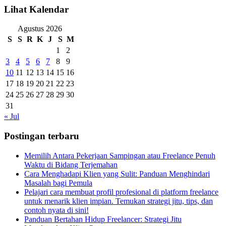
Lihat Kalendar
Agustus 2026
S
S
R
K
J
S
M
1
2
3
4
5
6
7
8
9
10
11
12
13
14
15
16
17
18
19
20
21
22
23
24
25
26
27
28
29
30
31
« Jul
Postingan terbaru
Memilih Antara Pekerjaan Sampingan atau Freelance Penuh
Waktu di Bidang Terjemahan
Cara Menghadapi Klien yang Sulit: Panduan Menghindari
Masalah bagi Pemula
Pelajari cara membuat profil profesional di platform freelance
untuk menarik klien impian. Temukan strategi jitu, tips, dan
contoh nyata di sini!
Panduan Bertahan Hidup Freelancer: Strategi Jitu