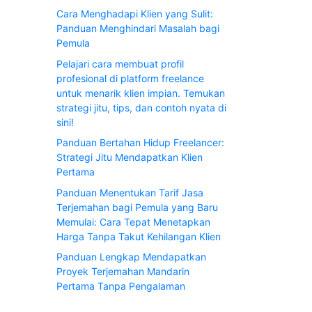
Cara Menghadapi Klien yang Sulit:
Panduan Menghindari Masalah bagi
Pemula
Pelajari cara membuat profil
profesional di platform freelance
untuk menarik klien impian. Temukan
strategi jitu, tips, dan contoh nyata di
sini!
Panduan Bertahan Hidup Freelancer:
Strategi Jitu Mendapatkan Klien
Pertama
Panduan Menentukan Tarif Jasa
Terjemahan bagi Pemula yang Baru
Memulai: Cara Tepat Menetapkan
Harga Tanpa Takut Kehilangan Klien
Panduan Lengkap Mendapatkan
Proyek Terjemahan Mandarin
Pertama Tanpa Pengalaman