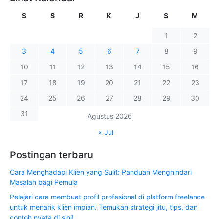
S
S
R
K
J
S
M
1
2
3
4
5
6
7
8
9
10
11
12
13
14
15
16
17
18
19
20
21
22
23
24
25
26
27
28
29
30
31
Agustus 2026
« Jul
Postingan terbaru
Cara Menghadapi Klien yang Sulit: Panduan Menghindari
Masalah bagi Pemula
Pelajari cara membuat profil profesional di platform freelance
untuk menarik klien impian. Temukan strategi jitu, tips, dan
contoh nyata di sini!