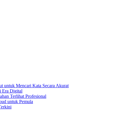
t untuk Mencari Kata Secara Akurat
 Era Digital
han Terlihat Profesional
oud untuk Pemula
erkini