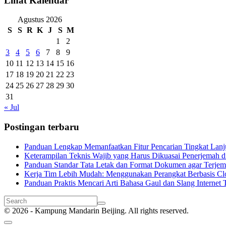
Lihat Kalendar
Agustus 2026
S
S
R
K
J
S
M
1
2
3
4
5
6
7
8
9
10
11
12
13
14
15
16
17
18
19
20
21
22
23
24
25
26
27
28
29
30
31
« Jul
Postingan terbaru
Panduan Lengkap Memanfaatkan Fitur Pencarian Tingkat Lanju
Keterampilan Teknis Wajib yang Harus Dikuasai Penerjemah di
Panduan Standar Tata Letak dan Format Dokumen agar Terjema
Kerja Tim Lebih Mudah: Menggunakan Perangkat Berbasis Cl
Panduan Praktis Mencari Arti Bahasa Gaul dan Slang Internet T
© 2026 - Kampung Mandarin Beijing. All rights reserved.