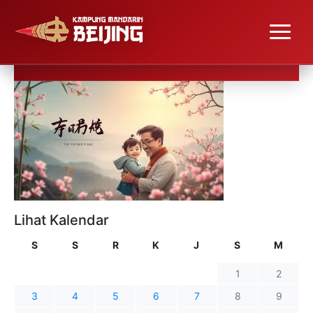
Lihat Kalendar
S
S
R
K
J
S
M
1
2
3
4
5
6
7
8
9