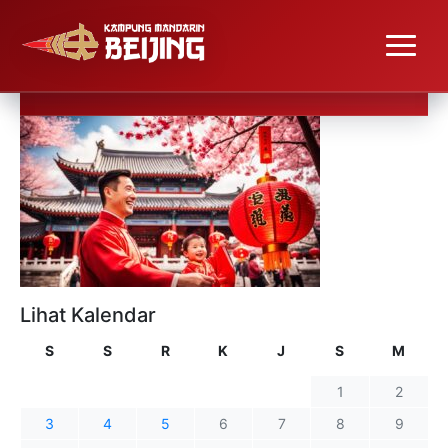
Lihat Kalendar
S
S
R
K
J
S
M
1
2
3
4
5
6
7
8
9