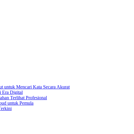
t untuk Mencari Kata Secara Akurat
 Era Digital
han Terlihat Profesional
oud untuk Pemula
erkini