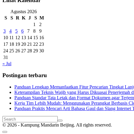
Lihat Kalendar
Agustus 2026
S
S
R
K
J
S
M
1
2
3
4
5
6
7
8
9
10
11
12
13
14
15
16
17
18
19
20
21
22
23
24
25
26
27
28
29
30
31
« Jul
Postingan terbaru
Panduan Lengkap Memanfaatkan Fitur Pencarian Tingkat Lanju
Keterampilan Teknis Wajib yang Harus Dikuasai Penerjemah di
Panduan Standar Tata Letak dan Format Dokumen agar Terjema
Kerja Tim Lebih Mudah: Menggunakan Perangkat Berbasis Cl
Panduan Praktis Mencari Arti Bahasa Gaul dan Slang Internet T
© 2026 - Kampung Mandarin Beijing. All rights reserved.