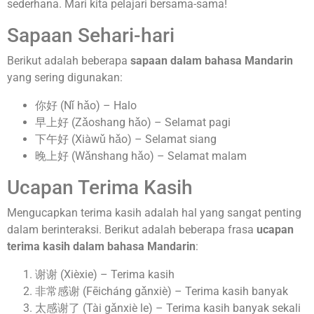
sederhana. Mari kita pelajari bersama-sama!
Sapaan Sehari-hari
Berikut adalah beberapa
sapaan dalam bahasa Mandarin
yang sering digunakan:
你好 (Nǐ hǎo) – Halo
早上好 (Zǎoshang hǎo) – Selamat pagi
下午好 (Xiàwǔ hǎo) – Selamat siang
晚上好 (Wǎnshang hǎo) – Selamat malam
Ucapan Terima Kasih
Mengucapkan terima kasih adalah hal yang sangat penting
dalam berinteraksi. Berikut adalah beberapa frasa
ucapan
terima kasih dalam bahasa Mandarin
:
谢谢 (Xièxie) – Terima kasih
非常感谢 (Fēicháng gǎnxiè) – Terima kasih banyak
太感谢了 (Tài gǎnxiè le) – Terima kasih banyak sekali