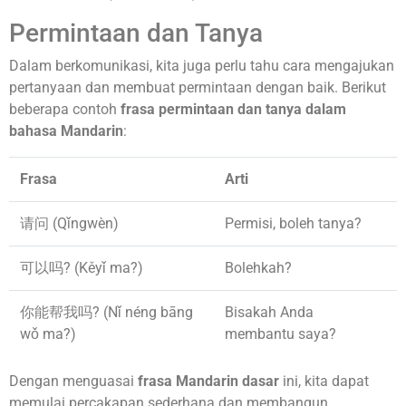
Permintaan dan Tanya
Dalam berkomunikasi, kita juga perlu tahu cara mengajukan
pertanyaan dan membuat permintaan dengan baik. Berikut
beberapa contoh
frasa permintaan dan tanya dalam
bahasa Mandarin
:
Frasa
Arti
请问 (Qǐngwèn)
Permisi, boleh tanya?
可以吗? (Kěyǐ ma?)
Bolehkah?
你能帮我吗? (Nǐ néng bāng
Bisakah Anda
wǒ ma?)
membantu saya?
Dengan menguasai
frasa Mandarin dasar
ini, kita dapat
memulai percakapan sederhana dan membangun