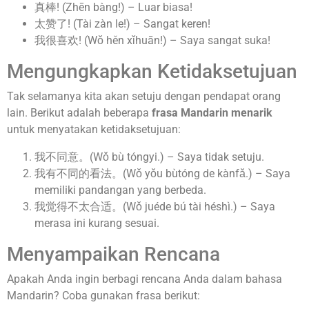
真棒! (Zhēn bàng!) – Luar biasa!
太赞了! (Tài zàn le!) – Sangat keren!
我很喜欢! (Wǒ hěn xǐhuān!) – Saya sangat suka!
Mengungkapkan Ketidaksetujuan
Tak selamanya kita akan setuju dengan pendapat orang
lain. Berikut adalah beberapa
frasa Mandarin menarik
untuk menyatakan ketidaksetujuan:
我不同意。(Wǒ bù tóngyi.) – Saya tidak setuju.
我有不同的看法。(Wǒ yǒu bùtóng de kànfǎ.) – Saya
memiliki pandangan yang berbeda.
我觉得不太合适。(Wǒ juéde bú tài héshì.) – Saya
merasa ini kurang sesuai.
Menyampaikan Rencana
Apakah Anda ingin berbagi rencana Anda dalam bahasa
Mandarin? Coba gunakan frasa berikut: